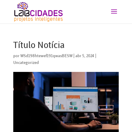
Título Notícia
por
WSd198htewef191qwasBESW
|
abr 5, 2024
|
Uncategorized